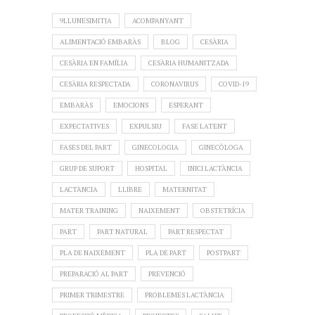
9LLUNESIMITJA
ACOMPANYANT
ALIMENTACIÓ EMBARÀS
BLOG
CESÀRIA
CESÀRIA EN FAMÍLIA
CESÀRIA HUMANITZADA
CESÀRIA RESPECTADA
CORONAVIRUS
COVID-19
EMBARÀS
EMOCIONS
ESPERANT
EXPECTATIVES
EXPULSIU
FASE LATENT
FASES DEL PART
GINECOLOGIA
GINECÒLOGA
GRUP DE SUPORT
HOSPITAL
INICI LACTÀNCIA
LACTÀNCIA
LLIBRE
MATERNITAT
MATER TRAINING
NAIXEMENT
OBSTETRÍCIA
PART
PART NATURAL
PART RESPECTAT
PLA DE NAIXEMENT
PLA DE PART
POSTPART
PREPARACIÓ AL PART
PREVENCIÓ
PRIMER TRIMESTRE
PROBLEMES LACTÀNCIA