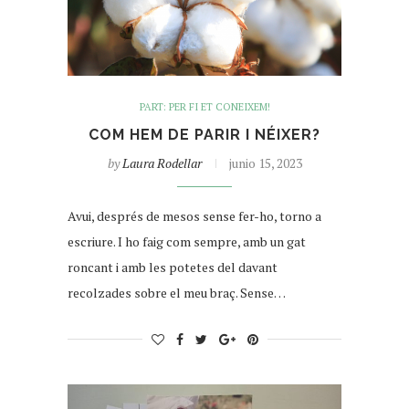
PART: PER FI ET CONEIXEM!
COM HEM DE PARIR I NÉIXER?
by
Laura Rodellar
junio 15, 2023
Avui, després de mesos sense fer-ho, torno a
escriure. I ho faig com sempre, amb un gat
roncant i amb les potetes del davant
recolzades sobre el meu braç. Sense…