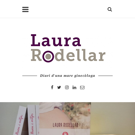
Diari d'una mare ginecòloga