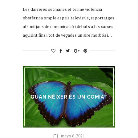
Les darreres setmanes el terme violència
obstètrica omple espais televisius, reportatges
als mitjans de comunicació i debats a les xarxes,
aquirint fins i tot de vegades un aire morbós i…
QUAN NÉIXER ÉS UN COMIAT
mayo 6, 2021